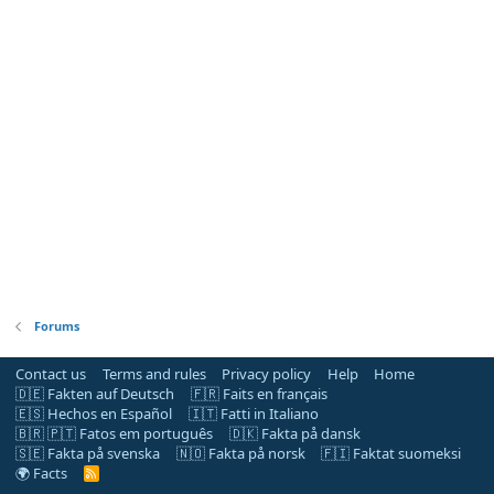
Forums
Contact us
Terms and rules
Privacy policy
Help
Home
🇩🇪 Fakten auf Deutsch
🇫🇷 Faits en français
🇪🇸 Hechos en Español
🇮🇹 Fatti in Italiano
🇧🇷 🇵🇹 Fatos em português
🇩🇰 Fakta på dansk
🇸🇪 Fakta på svenska
🇳🇴 Fakta på norsk
🇫🇮 Faktat suomeksi
🌍 Facts
R
S