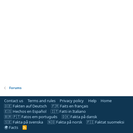
Forums
Contact us
Terms and rules
Privacy policy
Help
Home
🇩🇪 Fakten auf Deutsch
🇫🇷 Faits en français
🇪🇸 Hechos en Español
🇮🇹 Fatti in Italiano
🇧🇷 🇵🇹 Fatos em português
🇩🇰 Fakta på dansk
🇸🇪 Fakta på svenska
🇳🇴 Fakta på norsk
🇫🇮 Faktat suomeksi
🌍 Facts
R
S