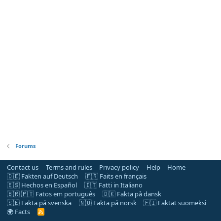
Forums
Contact us
Terms and rules
Privacy policy
Help
Home
🇩🇪 Fakten auf Deutsch
🇫🇷 Faits en français
🇪🇸 Hechos en Español
🇮🇹 Fatti in Italiano
🇧🇷 🇵🇹 Fatos em português
🇩🇰 Fakta på dansk
🇸🇪 Fakta på svenska
🇳🇴 Fakta på norsk
🇫🇮 Faktat suomeksi
🌍 Facts
R
S