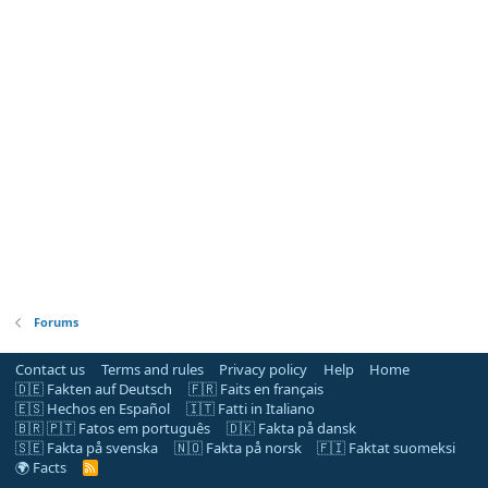
Forums
Contact us
Terms and rules
Privacy policy
Help
Home
🇩🇪 Fakten auf Deutsch
🇫🇷 Faits en français
🇪🇸 Hechos en Español
🇮🇹 Fatti in Italiano
🇧🇷 🇵🇹 Fatos em português
🇩🇰 Fakta på dansk
🇸🇪 Fakta på svenska
🇳🇴 Fakta på norsk
🇫🇮 Faktat suomeksi
🌍 Facts
R
S