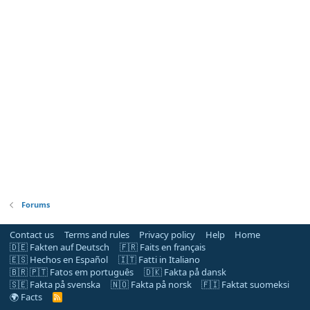
Forums
Contact us
Terms and rules
Privacy policy
Help
Home
🇩🇪 Fakten auf Deutsch
🇫🇷 Faits en français
🇪🇸 Hechos en Español
🇮🇹 Fatti in Italiano
🇧🇷 🇵🇹 Fatos em português
🇩🇰 Fakta på dansk
🇸🇪 Fakta på svenska
🇳🇴 Fakta på norsk
🇫🇮 Faktat suomeksi
🌍 Facts
R
S