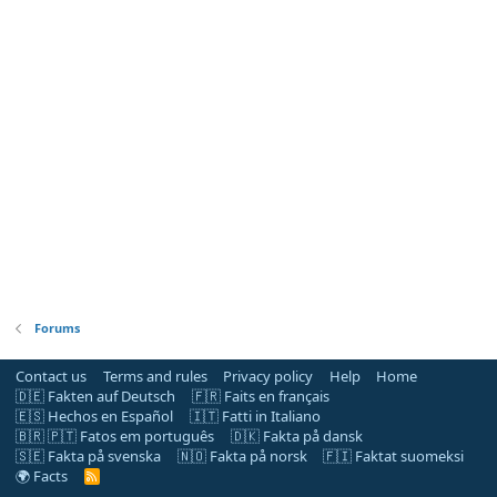
Forums
Contact us
Terms and rules
Privacy policy
Help
Home
🇩🇪 Fakten auf Deutsch
🇫🇷 Faits en français
🇪🇸 Hechos en Español
🇮🇹 Fatti in Italiano
🇧🇷 🇵🇹 Fatos em português
🇩🇰 Fakta på dansk
🇸🇪 Fakta på svenska
🇳🇴 Fakta på norsk
🇫🇮 Faktat suomeksi
🌍 Facts
R
S