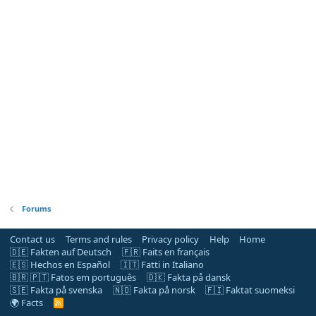
Forums
Contact us
Terms and rules
Privacy policy
Help
Home
🇩🇪 Fakten auf Deutsch
🇫🇷 Faits en français
🇪🇸 Hechos en Español
🇮🇹 Fatti in Italiano
🇧🇷 🇵🇹 Fatos em português
🇩🇰 Fakta på dansk
🇸🇪 Fakta på svenska
🇳🇴 Fakta på norsk
🇫🇮 Faktat suomeksi
🌍 Facts
R
S