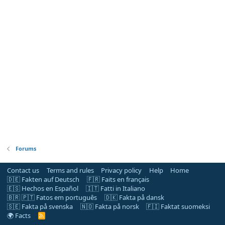
Forums
Contact us
Terms and rules
Privacy policy
Help
Home
🇩🇪 Fakten auf Deutsch
🇫🇷 Faits en français
🇪🇸 Hechos en Español
🇮🇹 Fatti in Italiano
🇧🇷 🇵🇹 Fatos em português
🇩🇰 Fakta på dansk
🇸🇪 Fakta på svenska
🇳🇴 Fakta på norsk
🇫🇮 Faktat suomeksi
🌍 Facts
R
S