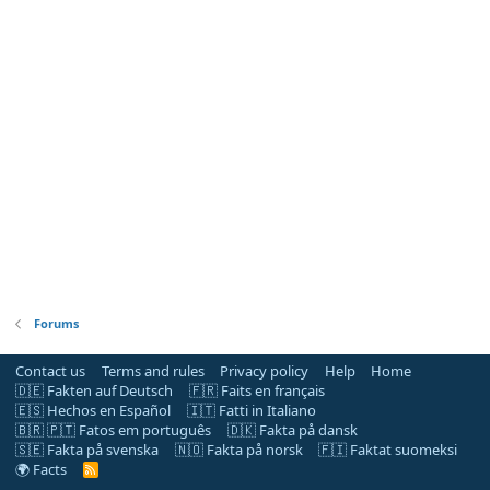
Forums
Contact us
Terms and rules
Privacy policy
Help
Home
🇩🇪 Fakten auf Deutsch
🇫🇷 Faits en français
🇪🇸 Hechos en Español
🇮🇹 Fatti in Italiano
🇧🇷 🇵🇹 Fatos em português
🇩🇰 Fakta på dansk
🇸🇪 Fakta på svenska
🇳🇴 Fakta på norsk
🇫🇮 Faktat suomeksi
🌍 Facts
R
S