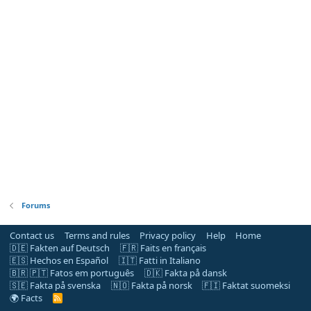
Forums
Contact us
Terms and rules
Privacy policy
Help
Home
🇩🇪 Fakten auf Deutsch
🇫🇷 Faits en français
🇪🇸 Hechos en Español
🇮🇹 Fatti in Italiano
🇧🇷 🇵🇹 Fatos em português
🇩🇰 Fakta på dansk
🇸🇪 Fakta på svenska
🇳🇴 Fakta på norsk
🇫🇮 Faktat suomeksi
🌍 Facts
R
S