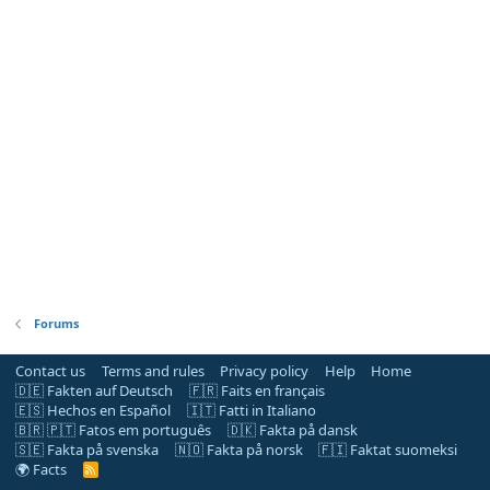
Forums
Contact us
Terms and rules
Privacy policy
Help
Home
🇩🇪 Fakten auf Deutsch
🇫🇷 Faits en français
🇪🇸 Hechos en Español
🇮🇹 Fatti in Italiano
🇧🇷 🇵🇹 Fatos em português
🇩🇰 Fakta på dansk
🇸🇪 Fakta på svenska
🇳🇴 Fakta på norsk
🇫🇮 Faktat suomeksi
🌍 Facts
R
S