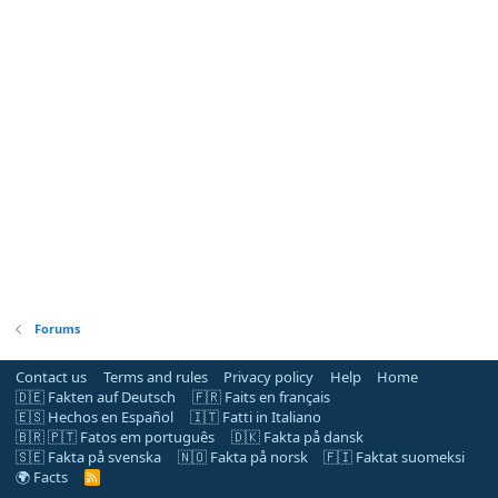
Forums
Contact us
Terms and rules
Privacy policy
Help
Home
🇩🇪 Fakten auf Deutsch
🇫🇷 Faits en français
🇪🇸 Hechos en Español
🇮🇹 Fatti in Italiano
🇧🇷 🇵🇹 Fatos em português
🇩🇰 Fakta på dansk
🇸🇪 Fakta på svenska
🇳🇴 Fakta på norsk
🇫🇮 Faktat suomeksi
🌍 Facts
R
S