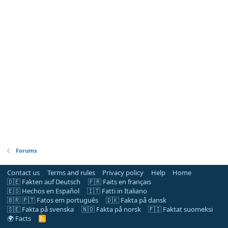
Forums
Contact us
Terms and rules
Privacy policy
Help
Home
🇩🇪 Fakten auf Deutsch
🇫🇷 Faits en français
🇪🇸 Hechos en Español
🇮🇹 Fatti in Italiano
🇧🇷 🇵🇹 Fatos em português
🇩🇰 Fakta på dansk
🇸🇪 Fakta på svenska
🇳🇴 Fakta på norsk
🇫🇮 Faktat suomeksi
🌍 Facts
R
S