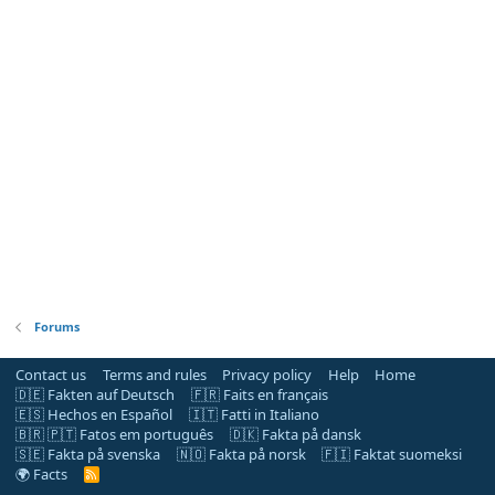
Forums
Contact us
Terms and rules
Privacy policy
Help
Home
🇩🇪 Fakten auf Deutsch
🇫🇷 Faits en français
🇪🇸 Hechos en Español
🇮🇹 Fatti in Italiano
🇧🇷 🇵🇹 Fatos em português
🇩🇰 Fakta på dansk
🇸🇪 Fakta på svenska
🇳🇴 Fakta på norsk
🇫🇮 Faktat suomeksi
🌍 Facts
R
S