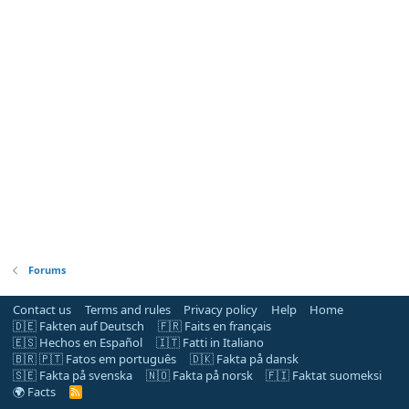
Forums
Contact us
Terms and rules
Privacy policy
Help
Home
🇩🇪 Fakten auf Deutsch
🇫🇷 Faits en français
🇪🇸 Hechos en Español
🇮🇹 Fatti in Italiano
🇧🇷 🇵🇹 Fatos em português
🇩🇰 Fakta på dansk
🇸🇪 Fakta på svenska
🇳🇴 Fakta på norsk
🇫🇮 Faktat suomeksi
🌍 Facts
R
S