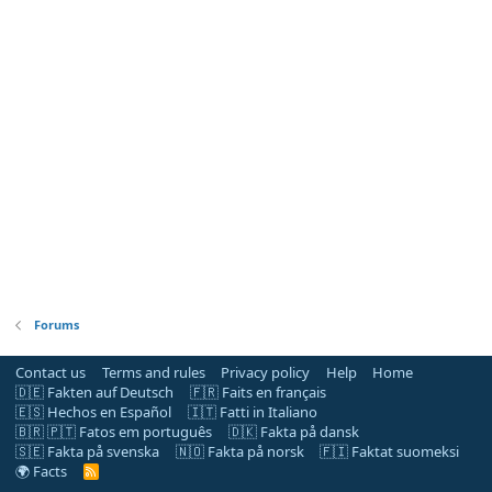
Forums
Contact us
Terms and rules
Privacy policy
Help
Home
🇩🇪 Fakten auf Deutsch
🇫🇷 Faits en français
🇪🇸 Hechos en Español
🇮🇹 Fatti in Italiano
🇧🇷 🇵🇹 Fatos em português
🇩🇰 Fakta på dansk
🇸🇪 Fakta på svenska
🇳🇴 Fakta på norsk
🇫🇮 Faktat suomeksi
🌍 Facts
R
S