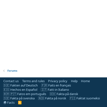
Forums
Contact us
Terms and rules
Privacy policy
Help
Home
🇩🇪 Fakten auf Deutsch
🇫🇷 Faits en français
🇪🇸 Hechos en Español
🇮🇹 Fatti in Italiano
🇧🇷 🇵🇹 Fatos em português
🇩🇰 Fakta på dansk
🇸🇪 Fakta på svenska
🇳🇴 Fakta på norsk
🇫🇮 Faktat suomeksi
🌍 Facts
R
S