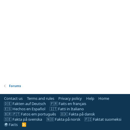
Forums
Contact us
Terms and rules
Privacy policy
Help
Home
🇩🇪 Fakten auf Deutsch
🇫🇷 Faits en français
🇪🇸 Hechos en Español
🇮🇹 Fatti in Italiano
🇧🇷 🇵🇹 Fatos em português
🇩🇰 Fakta på dansk
🇸🇪 Fakta på svenska
🇳🇴 Fakta på norsk
🇫🇮 Faktat suomeksi
🌍 Facts
R
S