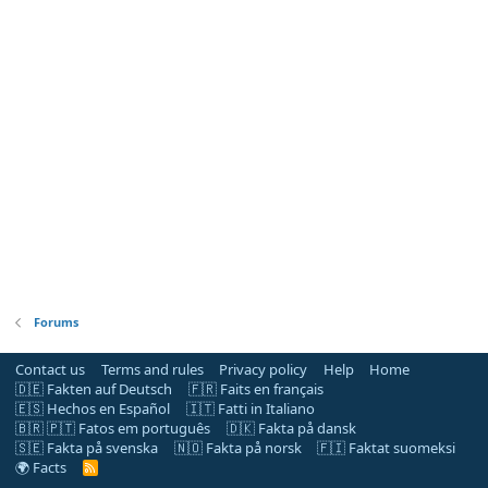
Forums
Contact us
Terms and rules
Privacy policy
Help
Home
🇩🇪 Fakten auf Deutsch
🇫🇷 Faits en français
🇪🇸 Hechos en Español
🇮🇹 Fatti in Italiano
🇧🇷 🇵🇹 Fatos em português
🇩🇰 Fakta på dansk
🇸🇪 Fakta på svenska
🇳🇴 Fakta på norsk
🇫🇮 Faktat suomeksi
🌍 Facts
R
S