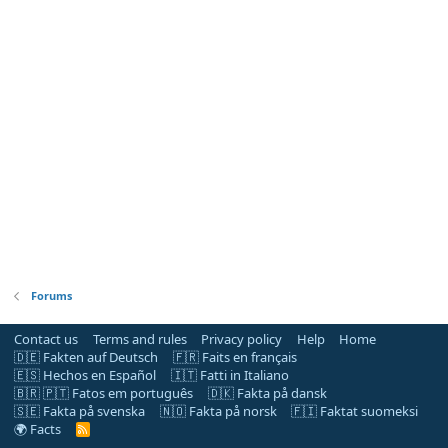
Forums
Contact us
Terms and rules
Privacy policy
Help
Home
🇩🇪 Fakten auf Deutsch
🇫🇷 Faits en français
🇪🇸 Hechos en Español
🇮🇹 Fatti in Italiano
🇧🇷 🇵🇹 Fatos em português
🇩🇰 Fakta på dansk
🇸🇪 Fakta på svenska
🇳🇴 Fakta på norsk
🇫🇮 Faktat suomeksi
🌍 Facts
R
S