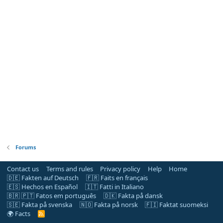
Forums
Contact us
Terms and rules
Privacy policy
Help
Home
🇩🇪 Fakten auf Deutsch
🇫🇷 Faits en français
🇪🇸 Hechos en Español
🇮🇹 Fatti in Italiano
🇧🇷 🇵🇹 Fatos em português
🇩🇰 Fakta på dansk
🇸🇪 Fakta på svenska
🇳🇴 Fakta på norsk
🇫🇮 Faktat suomeksi
🌍 Facts
R
S