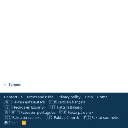
Forums
Contact us
Terms and rules
Privacy policy
Help
Home
🇩🇪 Fakten auf Deutsch
🇫🇷 Faits en français
🇪🇸 Hechos en Español
🇮🇹 Fatti in Italiano
🇧🇷 🇵🇹 Fatos em português
🇩🇰 Fakta på dansk
🇸🇪 Fakta på svenska
🇳🇴 Fakta på norsk
🇫🇮 Faktat suomeksi
🌍 Facts
R
S