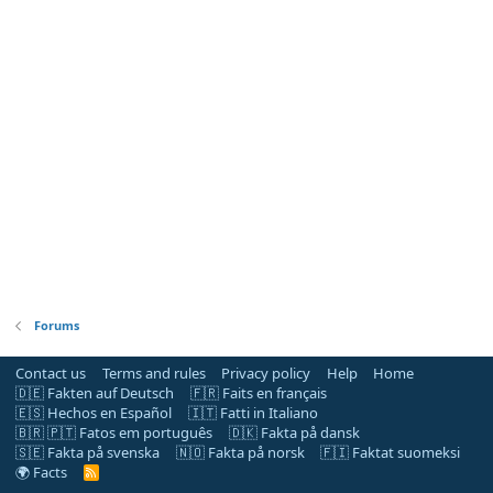
Forums
Contact us
Terms and rules
Privacy policy
Help
Home
🇩🇪 Fakten auf Deutsch
🇫🇷 Faits en français
🇪🇸 Hechos en Español
🇮🇹 Fatti in Italiano
🇧🇷 🇵🇹 Fatos em português
🇩🇰 Fakta på dansk
🇸🇪 Fakta på svenska
🇳🇴 Fakta på norsk
🇫🇮 Faktat suomeksi
🌍 Facts
R
S