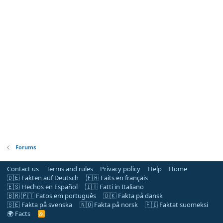
Forums
Contact us
Terms and rules
Privacy policy
Help
Home
🇩🇪 Fakten auf Deutsch
🇫🇷 Faits en français
🇪🇸 Hechos en Español
🇮🇹 Fatti in Italiano
🇧🇷 🇵🇹 Fatos em português
🇩🇰 Fakta på dansk
🇸🇪 Fakta på svenska
🇳🇴 Fakta på norsk
🇫🇮 Faktat suomeksi
🌍 Facts
R
S