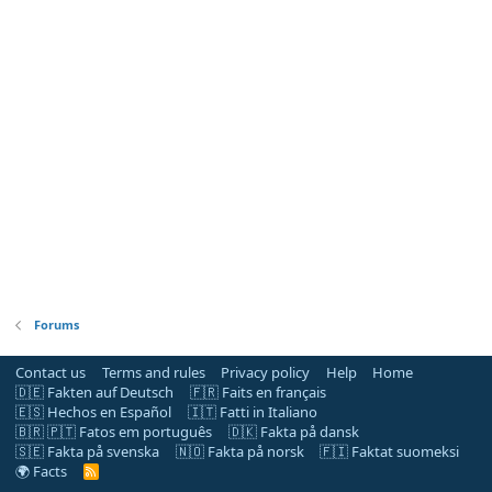
Forums
Contact us
Terms and rules
Privacy policy
Help
Home
🇩🇪 Fakten auf Deutsch
🇫🇷 Faits en français
🇪🇸 Hechos en Español
🇮🇹 Fatti in Italiano
🇧🇷 🇵🇹 Fatos em português
🇩🇰 Fakta på dansk
🇸🇪 Fakta på svenska
🇳🇴 Fakta på norsk
🇫🇮 Faktat suomeksi
🌍 Facts
R
S