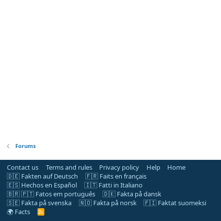
Forums
Contact us
Terms and rules
Privacy policy
Help
Home
🇩🇪 Fakten auf Deutsch
🇫🇷 Faits en français
🇪🇸 Hechos en Español
🇮🇹 Fatti in Italiano
🇧🇷 🇵🇹 Fatos em português
🇩🇰 Fakta på dansk
🇸🇪 Fakta på svenska
🇳🇴 Fakta på norsk
🇫🇮 Faktat suomeksi
🌍 Facts
R
S