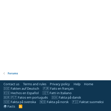
Forums
Contact us
Terms and rules
Privacy policy
Help
Home
🇩🇪 Fakten auf Deutsch
🇫🇷 Faits en français
🇪🇸 Hechos en Español
🇮🇹 Fatti in Italiano
🇧🇷 🇵🇹 Fatos em português
🇩🇰 Fakta på dansk
🇸🇪 Fakta på svenska
🇳🇴 Fakta på norsk
🇫🇮 Faktat suomeksi
🌍 Facts
R
S