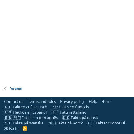
Forums
Contact us
Terms and rules
Privacy policy
Help
Home
🇩🇪 Fakten auf Deutsch
🇫🇷 Faits en français
🇪🇸 Hechos en Español
🇮🇹 Fatti in Italiano
🇧🇷 🇵🇹 Fatos em português
🇩🇰 Fakta på dansk
🇸🇪 Fakta på svenska
🇳🇴 Fakta på norsk
🇫🇮 Faktat suomeksi
🌍 Facts
R
S