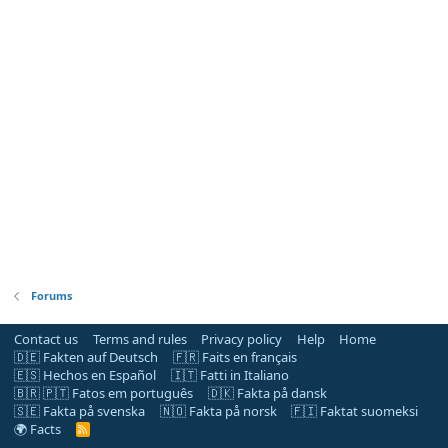
Forums
Contact us
Terms and rules
Privacy policy
Help
Home
🇩🇪 Fakten auf Deutsch
🇫🇷 Faits en français
🇪🇸 Hechos en Español
🇮🇹 Fatti in Italiano
🇧🇷 🇵🇹 Fatos em português
🇩🇰 Fakta på dansk
🇸🇪 Fakta på svenska
🇳🇴 Fakta på norsk
🇫🇮 Faktat suomeksi
🌍 Facts
R
S