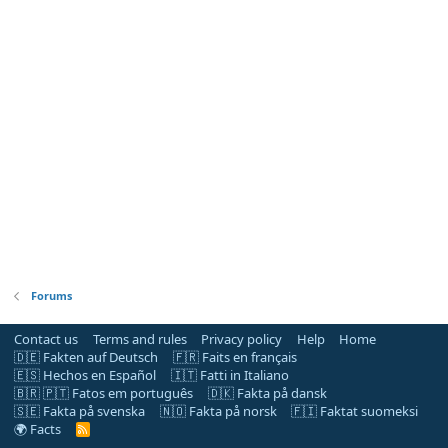
Forums
Contact us
Terms and rules
Privacy policy
Help
Home
🇩🇪 Fakten auf Deutsch
🇫🇷 Faits en français
🇪🇸 Hechos en Español
🇮🇹 Fatti in Italiano
🇧🇷 🇵🇹 Fatos em português
🇩🇰 Fakta på dansk
🇸🇪 Fakta på svenska
🇳🇴 Fakta på norsk
🇫🇮 Faktat suomeksi
🌍 Facts
R
S