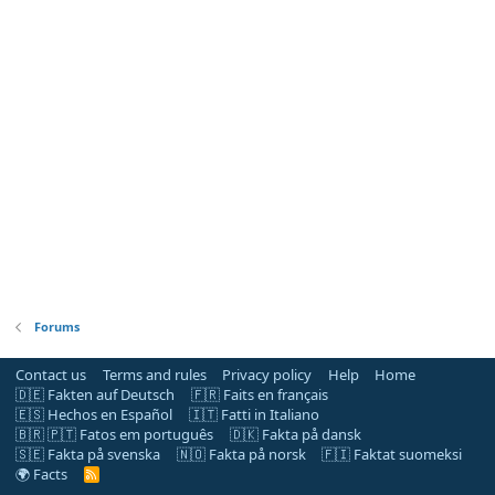
Forums
Contact us
Terms and rules
Privacy policy
Help
Home
🇩🇪 Fakten auf Deutsch
🇫🇷 Faits en français
🇪🇸 Hechos en Español
🇮🇹 Fatti in Italiano
🇧🇷 🇵🇹 Fatos em português
🇩🇰 Fakta på dansk
🇸🇪 Fakta på svenska
🇳🇴 Fakta på norsk
🇫🇮 Faktat suomeksi
🌍 Facts
R
S