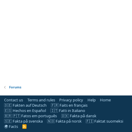
Forums
Contact us
Terms and rules
Privacy policy
Help
Home
🇩🇪 Fakten auf Deutsch
🇫🇷 Faits en français
🇪🇸 Hechos en Español
🇮🇹 Fatti in Italiano
🇧🇷 🇵🇹 Fatos em português
🇩🇰 Fakta på dansk
🇸🇪 Fakta på svenska
🇳🇴 Fakta på norsk
🇫🇮 Faktat suomeksi
🌍 Facts
R
S