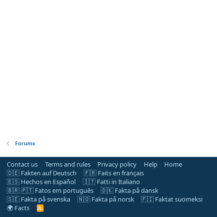
Forums
Contact us
Terms and rules
Privacy policy
Help
Home
🇩🇪 Fakten auf Deutsch
🇫🇷 Faits en français
🇪🇸 Hechos en Español
🇮🇹 Fatti in Italiano
🇧🇷 🇵🇹 Fatos em português
🇩🇰 Fakta på dansk
🇸🇪 Fakta på svenska
🇳🇴 Fakta på norsk
🇫🇮 Faktat suomeksi
🌍 Facts
R
S