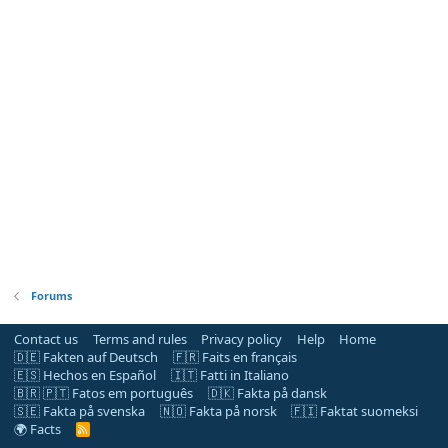
Forums
Contact us
Terms and rules
Privacy policy
Help
Home
🇩🇪 Fakten auf Deutsch
🇫🇷 Faits en français
🇪🇸 Hechos en Español
🇮🇹 Fatti in Italiano
🇧🇷 🇵🇹 Fatos em português
🇩🇰 Fakta på dansk
🇸🇪 Fakta på svenska
🇳🇴 Fakta på norsk
🇫🇮 Faktat suomeksi
🌍 Facts
R
S