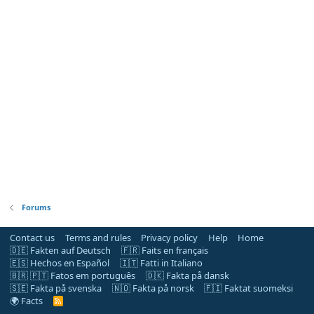
Forums
Contact us
Terms and rules
Privacy policy
Help
Home
🇩🇪 Fakten auf Deutsch
🇫🇷 Faits en français
🇪🇸 Hechos en Español
🇮🇹 Fatti in Italiano
🇧🇷 🇵🇹 Fatos em português
🇩🇰 Fakta på dansk
🇸🇪 Fakta på svenska
🇳🇴 Fakta på norsk
🇫🇮 Faktat suomeksi
🌍 Facts
R
S