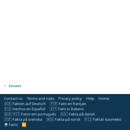
Forums
Contact us
Terms and rules
Privacy policy
Help
Home
🇩🇪 Fakten auf Deutsch
🇫🇷 Faits en français
🇪🇸 Hechos en Español
🇮🇹 Fatti in Italiano
🇧🇷 🇵🇹 Fatos em português
🇩🇰 Fakta på dansk
🇸🇪 Fakta på svenska
🇳🇴 Fakta på norsk
🇫🇮 Faktat suomeksi
🌍 Facts
R
S