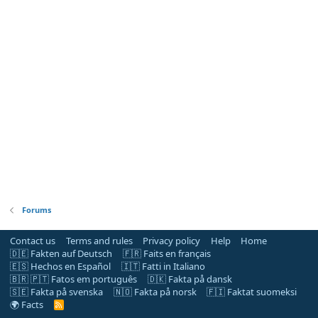
Forums
Contact us
Terms and rules
Privacy policy
Help
Home
🇩🇪 Fakten auf Deutsch
🇫🇷 Faits en français
🇪🇸 Hechos en Español
🇮🇹 Fatti in Italiano
🇧🇷 🇵🇹 Fatos em português
🇩🇰 Fakta på dansk
🇸🇪 Fakta på svenska
🇳🇴 Fakta på norsk
🇫🇮 Faktat suomeksi
🌍 Facts
R
S