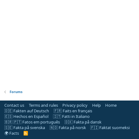
Forums
Contact us
Terms and rules
Privacy policy
Help
Home
🇩🇪 Fakten auf Deutsch
🇫🇷 Faits en français
🇪🇸 Hechos en Español
🇮🇹 Fatti in Italiano
🇧🇷 🇵🇹 Fatos em português
🇩🇰 Fakta på dansk
🇸🇪 Fakta på svenska
🇳🇴 Fakta på norsk
🇫🇮 Faktat suomeksi
🌍 Facts
R
S