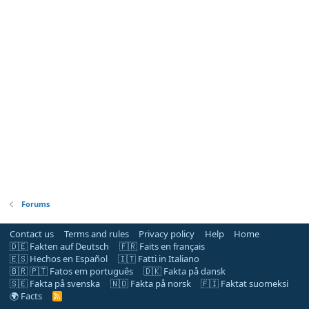
Forums
Contact us
Terms and rules
Privacy policy
Help
Home
🇩🇪 Fakten auf Deutsch
🇫🇷 Faits en français
🇪🇸 Hechos en Español
🇮🇹 Fatti in Italiano
🇧🇷 🇵🇹 Fatos em português
🇩🇰 Fakta på dansk
🇸🇪 Fakta på svenska
🇳🇴 Fakta på norsk
🇫🇮 Faktat suomeksi
🌍 Facts
R
S