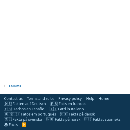
Forums
Contact us
Terms and rules
Privacy policy
Help
Home
🇩🇪 Fakten auf Deutsch
🇫🇷 Faits en français
🇪🇸 Hechos en Español
🇮🇹 Fatti in Italiano
🇧🇷 🇵🇹 Fatos em português
🇩🇰 Fakta på dansk
🇸🇪 Fakta på svenska
🇳🇴 Fakta på norsk
🇫🇮 Faktat suomeksi
🌍 Facts
R
S