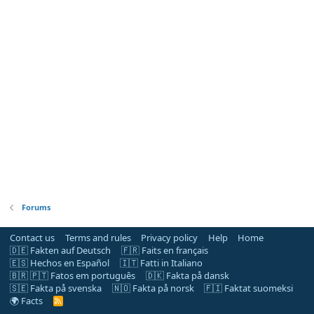
Forums
Contact us
Terms and rules
Privacy policy
Help
Home
🇩🇪 Fakten auf Deutsch
🇫🇷 Faits en français
🇪🇸 Hechos en Español
🇮🇹 Fatti in Italiano
🇧🇷 🇵🇹 Fatos em português
🇩🇰 Fakta på dansk
🇸🇪 Fakta på svenska
🇳🇴 Fakta på norsk
🇫🇮 Faktat suomeksi
🌍 Facts
R
S