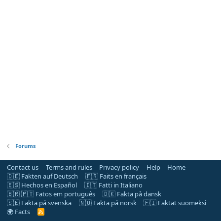
Forums
Contact us
Terms and rules
Privacy policy
Help
Home
🇩🇪 Fakten auf Deutsch
🇫🇷 Faits en français
🇪🇸 Hechos en Español
🇮🇹 Fatti in Italiano
🇧🇷 🇵🇹 Fatos em português
🇩🇰 Fakta på dansk
🇸🇪 Fakta på svenska
🇳🇴 Fakta på norsk
🇫🇮 Faktat suomeksi
🌍 Facts
R
S