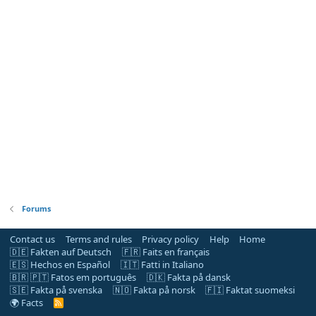
Forums
Contact us
Terms and rules
Privacy policy
Help
Home
🇩🇪 Fakten auf Deutsch
🇫🇷 Faits en français
🇪🇸 Hechos en Español
🇮🇹 Fatti in Italiano
🇧🇷 🇵🇹 Fatos em português
🇩🇰 Fakta på dansk
🇸🇪 Fakta på svenska
🇳🇴 Fakta på norsk
🇫🇮 Faktat suomeksi
🌍 Facts
R
S