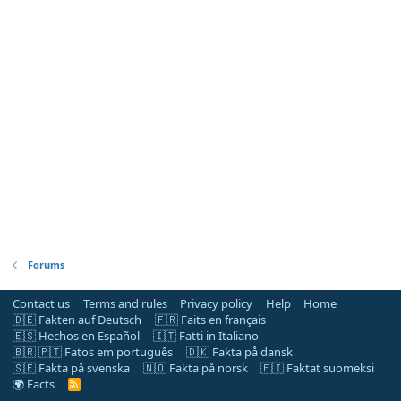
Forums
Contact us
Terms and rules
Privacy policy
Help
Home
🇩🇪 Fakten auf Deutsch
🇫🇷 Faits en français
🇪🇸 Hechos en Español
🇮🇹 Fatti in Italiano
🇧🇷 🇵🇹 Fatos em português
🇩🇰 Fakta på dansk
🇸🇪 Fakta på svenska
🇳🇴 Fakta på norsk
🇫🇮 Faktat suomeksi
🌍 Facts
R
S