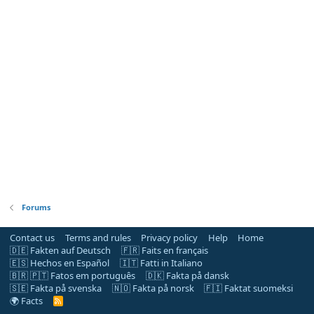
Forums
Contact us
Terms and rules
Privacy policy
Help
Home
🇩🇪 Fakten auf Deutsch
🇫🇷 Faits en français
🇪🇸 Hechos en Español
🇮🇹 Fatti in Italiano
🇧🇷 🇵🇹 Fatos em português
🇩🇰 Fakta på dansk
🇸🇪 Fakta på svenska
🇳🇴 Fakta på norsk
🇫🇮 Faktat suomeksi
🌍 Facts
R
S