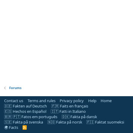
Forums
Contact us
Terms and rules
Privacy policy
Help
Home
🇩🇪 Fakten auf Deutsch
🇫🇷 Faits en français
🇪🇸 Hechos en Español
🇮🇹 Fatti in Italiano
🇧🇷 🇵🇹 Fatos em português
🇩🇰 Fakta på dansk
🇸🇪 Fakta på svenska
🇳🇴 Fakta på norsk
🇫🇮 Faktat suomeksi
🌍 Facts
R
S