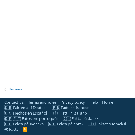
Forums
Contact us
Terms and rules
Privacy policy
Help
Home
🇩🇪 Fakten auf Deutsch
🇫🇷 Faits en français
🇪🇸 Hechos en Español
🇮🇹 Fatti in Italiano
🇧🇷 🇵🇹 Fatos em português
🇩🇰 Fakta på dansk
🇸🇪 Fakta på svenska
🇳🇴 Fakta på norsk
🇫🇮 Faktat suomeksi
🌍 Facts
R
S