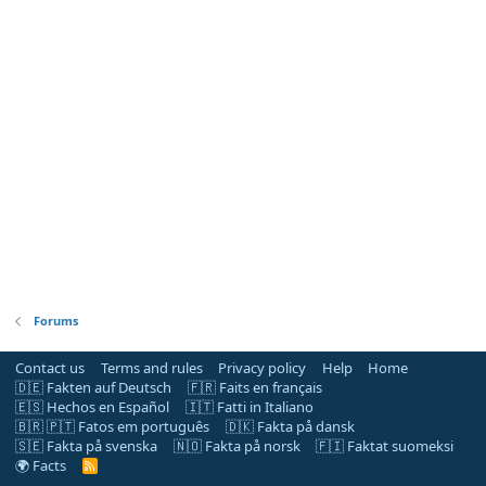
Forums
Contact us
Terms and rules
Privacy policy
Help
Home
🇩🇪 Fakten auf Deutsch
🇫🇷 Faits en français
🇪🇸 Hechos en Español
🇮🇹 Fatti in Italiano
🇧🇷 🇵🇹 Fatos em português
🇩🇰 Fakta på dansk
🇸🇪 Fakta på svenska
🇳🇴 Fakta på norsk
🇫🇮 Faktat suomeksi
🌍 Facts
R
S