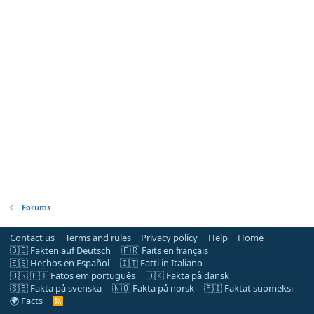
Forums
Contact us
Terms and rules
Privacy policy
Help
Home
🇩🇪 Fakten auf Deutsch
🇫🇷 Faits en français
🇪🇸 Hechos en Español
🇮🇹 Fatti in Italiano
🇧🇷 🇵🇹 Fatos em português
🇩🇰 Fakta på dansk
🇸🇪 Fakta på svenska
🇳🇴 Fakta på norsk
🇫🇮 Faktat suomeksi
🌍 Facts
R
S