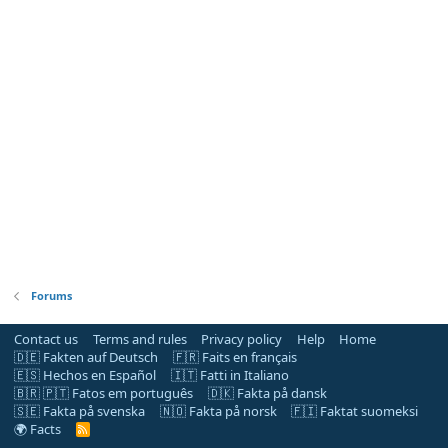
Forums
Contact us
Terms and rules
Privacy policy
Help
Home
🇩🇪 Fakten auf Deutsch
🇫🇷 Faits en français
🇪🇸 Hechos en Español
🇮🇹 Fatti in Italiano
🇧🇷 🇵🇹 Fatos em português
🇩🇰 Fakta på dansk
🇸🇪 Fakta på svenska
🇳🇴 Fakta på norsk
🇫🇮 Faktat suomeksi
🌍 Facts
R
S